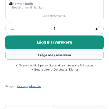
🏬
Hämta i butik
Beställs hem till butiken
Vad betyder detta?
−
+
1
Lägg till i varukorg
Fråga oss / reservera
✔ Svensk butik & personlig service
✔ Leverans 1–3 dagar
✔ Betala direkt · Delbetala · Klarna
Kategori:
Plastbyggsatser bilar