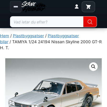
Products
search
Hoppa
till
Hem
/
Plastbyggsatser
/
Plastbyggsatser
innehåll
bilar
/ TAMIYA 1/24 24194 Nissan Skyline 2000 GT-R
H. T.