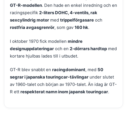
GT-R-modellen
. Den hade en enkel inredning och en
racingspecifik
2-liters DOHC, 4-ventils, rak
sexcylindrig motor
med
trippelförgasare
och
rostfria avgasgrenrör
, som gav
160 hk
.
I oktober 1970 fick modellen
mindre
designuppdateringar
och en
2-dörrars hardtop
med
kortare hjulbas lades till i utbudet.
GT-R blev snabbt en
racingdominant
, med
50
segrar i japanska touringcar-tävlingar
under slutet
av 1960-talet och början av 1970-talet. Än idag är GT-
R ett
respekterat namn inom japansk touringcar
.