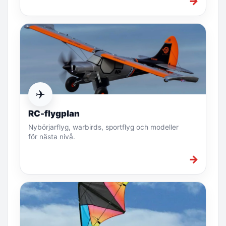
→
✈️
RC-flygplan
Nybörjarflyg, warbirds, sportflyg och modeller
för nästa nivå.
→