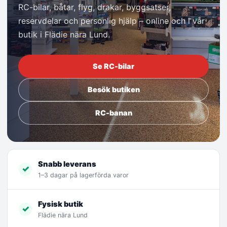
RC-bilar, båtar, flyg, drakar, byggsatser,
reservdelar och personlig hjälp – online och i vår
butik i Flädie nära Lund.
Se RC-bilar
Besök butiken
RC-banan
Snabb leverans
✓
1–3 dagar på lagerförda varor
Fysisk butik
✓
Flädie nära Lund